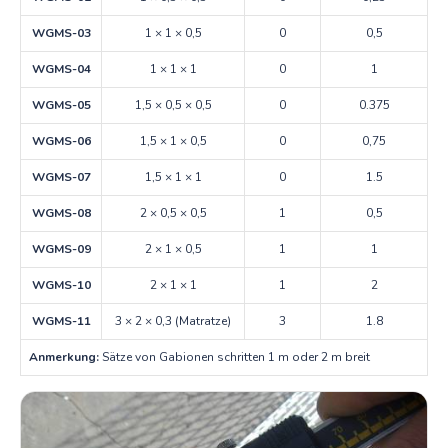
WGMS-03
1 × 1 × 0,5
0
0,5
WGMS-04
1 × 1 × 1
0
1
WGMS-05
1,5 × 0,5 × 0,5
0
0.375
WGMS-06
1,5 × 1 × 0,5
0
0,75
WGMS-07
1,5 × 1 × 1
0
1.5
WGMS-08
2 × 0,5 × 0,5
1
0,5
WGMS-09
2 × 1 × 0,5
1
1
WGMS-10
2 × 1 × 1
1
2
WGMS-11
3 × 2 × 0,3 (Matratze)
3
1.8
Anmerkung:
Sätze von Gabionen schritten 1 m oder 2 m breit