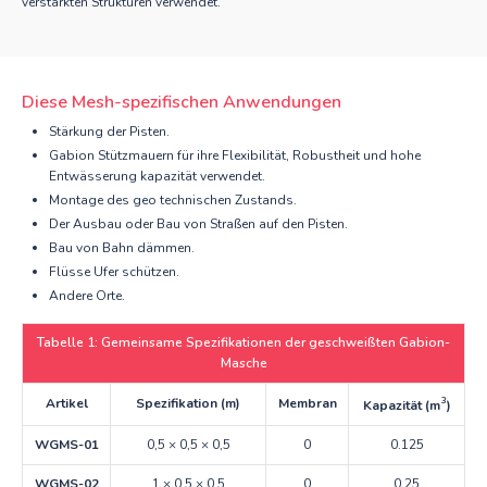
verstärkten Strukturen verwendet.
Diese Mesh-spezifischen Anwendungen
Stärkung der Pisten.
Gabion Stützmauern für ihre Flexibilität, Robustheit und hohe
Entwässerung kapazität verwendet.
Montage des geo technischen Zustands.
Der Ausbau oder Bau von Straßen auf den Pisten.
Bau von Bahn dämmen.
Flüsse Ufer schützen.
Andere Orte.
Tabelle 1: Gemeinsame Spezifikationen der geschweißten Gabion-
Masche
Artikel
Spezifikation (m)
Membran
3
Kapazität (m
)
WGMS-01
0,5 × 0,5 × 0,5
0
0.125
WGMS-02
1 × 0,5 × 0,5
0
0,25