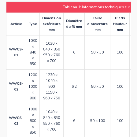
Tableau 1: Informations techniques sur les
Dimension
Taille
Pieds
Ca
Diamètre
Article
Type
extérieure
d'ouverture
Hauteur
ch
du fil mm
mm
mm
mm
1030
1030 ×
×
WWCS-
840 × 850
840
6
50 × 50
100
01
950 × 760
×
× 700
850
1200
1230 ×
×
1040 ×
WWCS-
1000
900
6.2
50 × 50
100
02
×
1150 ×
900
960 × 750
1000
1040 ×
×
WWCS-
840 × 850
800
6
50 × 100
100
03
950 × 760
×
× 700
850