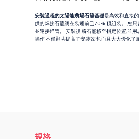
安裝過程的太陽能農場石籠基礎
是高效和直接的
供的焊接石籠網在裝運前已70% 預組裝。 您只
並連接錨管。 安裝後,將石籠移至指定位置,並用
操作,不僅顯著提高了安裝效率,而且大大優化了
規格