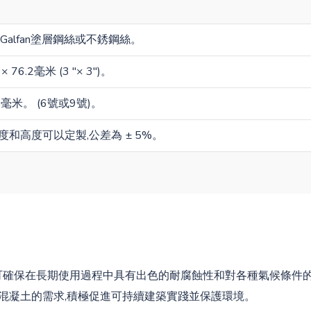
Galfan塗層鋼絲或不銹鋼絲。
× 76.2毫米 (3 "× 3")。
毫米。 (6號或9號)。
度和高度可以定製,公差為 ± 5%。
 可確保在長期使用過程中具有出色的耐腐蝕性和對各種氣候條件
混凝土的需求,積極促進可持續建築實踐並保護環境。