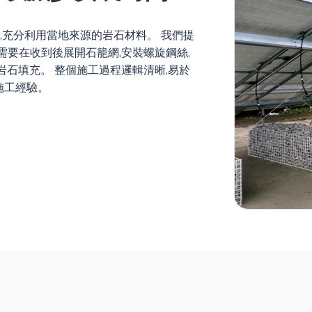
,充分利用當地來源的岩石材料。 我們提
需要在收到後展開石籠網,安裝螺旋鋼絲,
岩石填充。 整個施工過程邏輯清晰,易於
施工經驗。