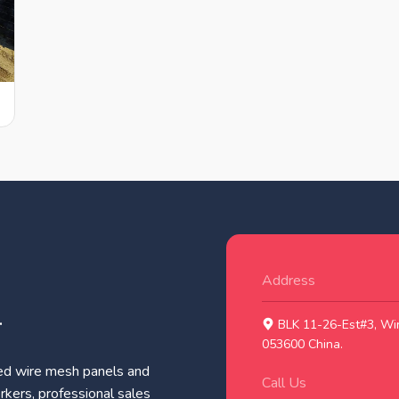
Address
.
BLK 11-26-Est#3, Wir
053600 China.
ed wire mesh panels and
Call Us
rkers, professional sales