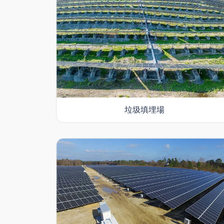
垃圾填埋場