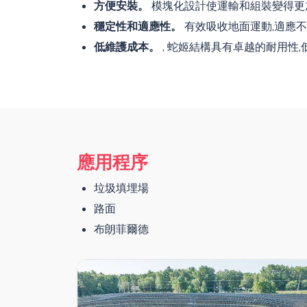
方便安裝。
模塊化設計使運輸和組裝變得更
穩定性和適應性。
有效吸收地面運動,適應不
低維護成本。
, 蛇姬結構具有卓越的耐用性
應用程序
垃圾填埋場
路面
布朗菲爾德