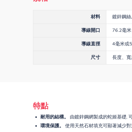
材料
鍍鋅鋼絲,
導線開口
76.2毫米 
導線直徑
4毫米或5
尺寸
長度、寬
特點
耐用的結構。
由鍍鋅鋼網製成的蛇姬基礎,
環境保護。
使用天然石材填充可顯著減少對