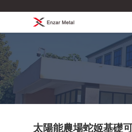
太陽能農場蛇姬基礎