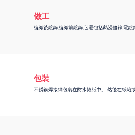
做工
編織後鍍鋅,編織前鍍鋅,它還包括熱浸鍍鋅,電鍍
包裝
不銹鋼焊接網包裹在防水捲紙中。 然後在紙箱