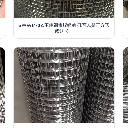
SWWM-02:
不銹鋼電焊網的 孔可以是正方形
或矩形。