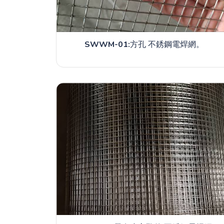
SWWM-01:
方孔 不銹鋼電焊網。