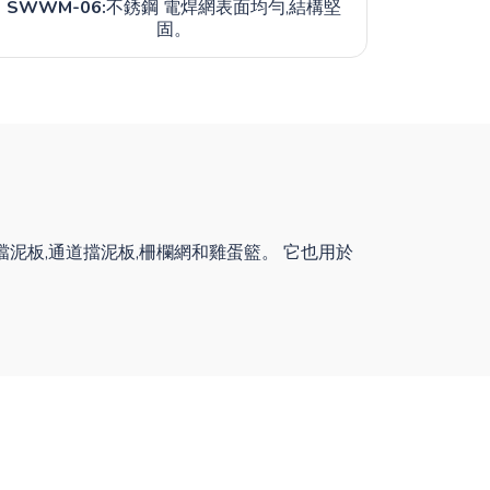
SWWM-06:
不銹鋼 電焊網表面均勻,結構堅
固。
擋泥板,通道擋泥板,柵欄網和雞蛋籃。 它也用於