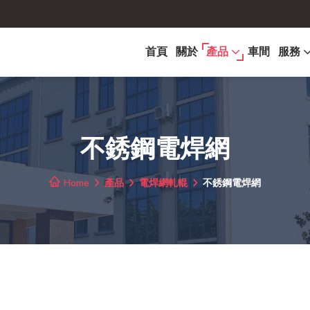
首頁
關於
產品
車間
服務
不銹鋼電焊網
Home
產品
電焊網軋輥
不銹鋼電焊網