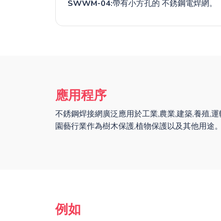
SWWM-04:
帶有小方孔的 不銹鋼電焊網。
應用程序
不銹鋼焊接網廣泛應用於工業,農業,建築,養殖,
園藝行業作為樹木保護,植物保護以及其他用途
例如