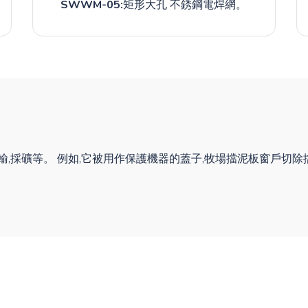
SWWM-05:
矩形大孔 不銹鋼電焊網。
運輸,採礦等。 例如,它被用作保護機器的蓋子,牧場擋泥板窗戶切除
。