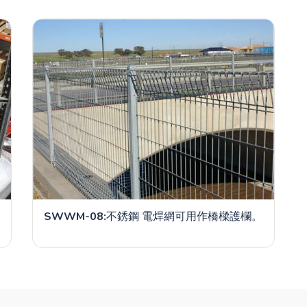
網
SWWM-08:
不銹鋼 電焊網可用作橋樑護欄。