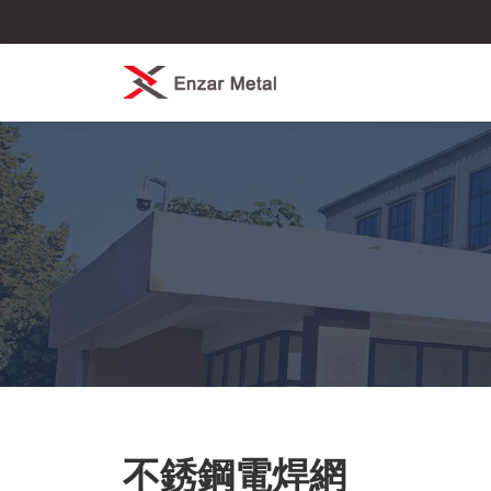
不銹鋼電焊網