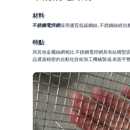
材料:
不銹鋼電焊網
採用優質低碳鋼絲 ,不銹鋼絲經自
特點:
與其他金屬絲網相比,不銹鋼電焊網具有結構堅
品通過精密的自動化技術加工機械製成,表面平整