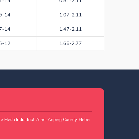
1-14
0.81-2.11
9-14
1.07-2.11
7-14
1.47-2.11
6-12
1.65-2.77
e Mesh Industrial Zone, Anping County, Hebei