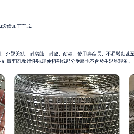
動設備加工而成。
固、外觀美觀、耐腐蝕、耐酸、耐鹼、使用壽命長、不易鬆動甚至
,結構牢固,整體性強,即使切割或部分受壓也不會發生鬆弛現象。