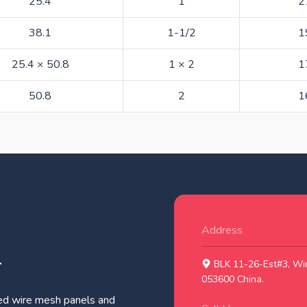
25.4
1
2
38.1
1-1/2
1
25.4 × 50.8
1 × 2
1
50.8
2
1
Address
.
BLK 11-26-Est#3, Wir
053600 China.
ed wire mesh panels and