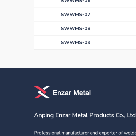
SWWMS-06
SWWMS-07
SWWMS-08
SWWMS-09
Anping Enzar Metal Products Co., Ltd
Professional manufacturer and exporter of weld