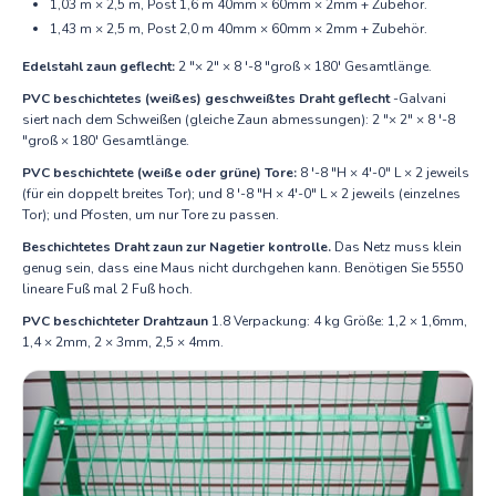
1,03 m × 2,5 m, Post 1,6 m 40mm × 60mm × 2mm + Zubehör.
1,43 m × 2,5 m, Post 2,0 m 40mm × 60mm × 2mm + Zubehör.
Edelstahl zaun geflecht:
2 "× 2" × 8 '-8 "groß × 180' Gesamtlänge.
PVC beschichtetes (weißes) geschweißtes Draht geflecht
-Galvani
siert nach dem Schweißen (gleiche Zaun abmessungen): 2 "× 2" × 8 '-8
"groß × 180' Gesamtlänge.
PVC beschichtete (weiße oder grüne) Tore:
8 '-8 "H × 4'-0" L × 2 jeweils
(für ein doppelt breites Tor); und 8 '-8 "H × 4'-0" L × 2 jeweils (einzelnes
Tor); und Pfosten, um nur Tore zu passen.
Beschichtetes Draht zaun zur Nagetier kontrolle.
Das Netz muss klein
genug sein, dass eine Maus nicht durchgehen kann. Benötigen Sie 5550
lineare Fuß mal 2 Fuß hoch.
PVC beschichteter Drahtzaun
1.8 Verpackung: 4 kg Größe: 1,2 × 1,6mm,
1,4 × 2mm, 2 × 3mm, 2,5 × 4mm.