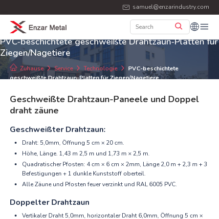
samuel@enzarindustry.com
PVC-beschichtete geschweißte Drahtzaun-Platten für
Ziegen/Nagetiere
Zuhause
Service
Technologie
PVC-beschichtete
geschweißte Drahtzaun-Platten für Ziegen/Nagetiere
Geschweißte Drahtzaun-Paneele und Doppel
draht zäune
Geschweißter Drahtzaun:
Draht: 5,0mm, Öffnung 5 cm × 20 cm.
Höhe, Länge. 1,43 m 2,5 m und 1,73 m × 2,5 m.
Quadratischer Pfosten: 4 cm × 6 cm × 2mm, Länge 2,0 m + 2,3 m + 3
Befestigungen + 1 dunkle Kunststoff oberteil.
Alle Zäune und Pfosten feuer verzinkt und RAL 6005 PVC.
Doppelter Drahtzaun
Vertikaler Draht 5,0mm, horizontaler Draht 6,0mm, Öffnung 5 cm ×