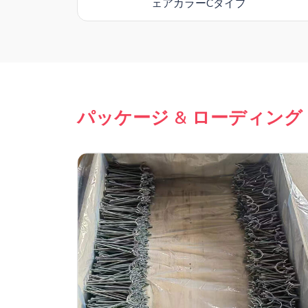
ェアカラーCタイプ
パッケージ & ローディング