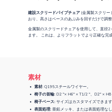
建設スクリードパイプチェア
(金属製スクリー
おり、高さはベースのあぶみを回すだけで調整
金属製のスクリードチェアを使用して、直径2
ます。 これは、よりフラットでより正確な完
素材
素材:
Q195スチールワイヤー。
椅子の首輪:
D2 "× H6" × T1/2 "、D2" 
椅子ベース:
サイズはカスタマイズできま
表面処理:
亜鉛メッキ、または表面処理な