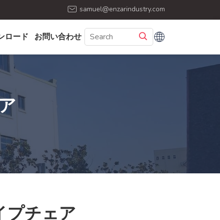
samuel@enzarindustry.com
ンロード
お問い合わせ
ア
イプチェア