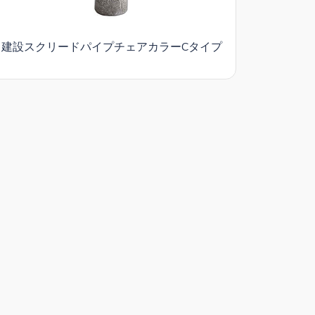
建設スクリードパイプチェアカラーCタイプ