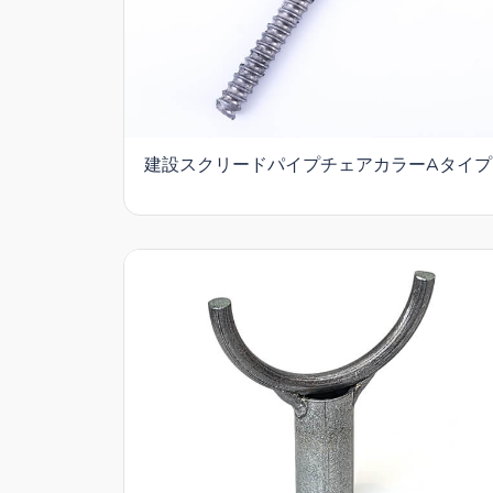
建設スクリードパイプチェアカラーAタイプ