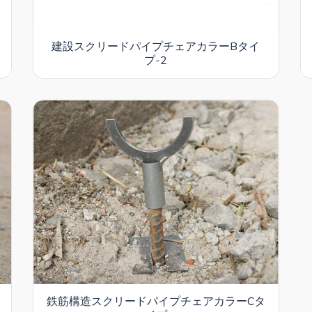
建設スクリードパイプチェアカラーBタイ
プ-2
チ
鉄筋構造スクリードパイプチェアカラーCタ