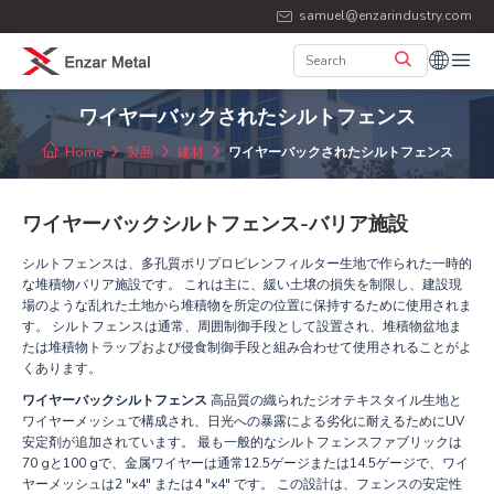
samuel@enzarindustry.com
ワイヤーバックされたシルトフェンス
Home
製品
建材
ワイヤーバックされたシルトフェンス
ワイヤーバックシルトフェンス-バリア施設
シルトフェンスは、多孔質ポリプロピレンフィルター生地で作られた一時的
な堆積物バリア施設です。 これは主に、緩い土壌の損失を制限し、建設現
場のような乱れた土地から堆積物を所定の位置に保持するために使用されま
す。 シルトフェンスは通常、周囲制御手段として設置され、堆積物盆地ま
たは堆積物トラップおよび侵食制御手段と組み合わせて使用されることがよ
くあります。
ワイヤーバックシルトフェンス
高品質の織られたジオテキスタイル生地と
ワイヤーメッシュで構成され、日光への暴露による劣化に耐えるためにUV
安定剤が追加されています。 最も一般的なシルトフェンスファブリックは
70 gと100 gで、金属ワイヤーは通常12.5ゲージまたは14.5ゲージで、ワイ
ヤーメッシュは2 "x4" または4 "x4" です。 この設計は、フェンスの安定性