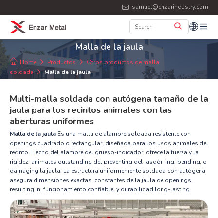
samuel@enzarindustry.com
Malla de la jaula
Home
Productos
Otros productos de malla
soldada
Malla de la jaula
Multi-malla soldada con autógena tamaño de la
jaula para los recintos animales con las
aberturas uniformes
Malla de la jaula
Es una malla de alambre soldada resistente con
openings cuadrado o rectangular, diseñada para los usos animales del
recinto. Hecho del alambre del grueso-indicador, ofrece la fuerza y la
rigidez, animales outstanding del preventing del rasgón ing, bending, o
damaging la jaula. La estructura uniformemente soldada con autógena
asegura dimensiones exactas, constantes de la jaula de openings,
resulting in, funcionamiento confiable, y durabilidad long-lasting.