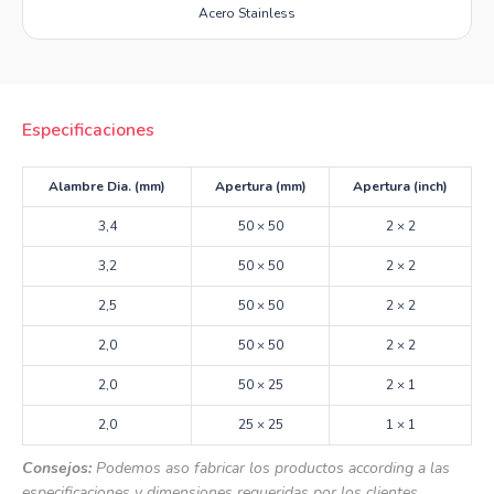
Acero Stainless
Especificaciones
Alambre Dia. (mm)
Apertura (mm)
Apertura (inch)
3,4
50 × 50
2 × 2
3,2
50 × 50
2 × 2
2,5
50 × 50
2 × 2
2,0
50 × 50
2 × 2
2,0
50 × 25
2 × 1
2,0
25 × 25
1 × 1
Consejos:
Podemos aso fabricar los productos according a las
especificaciones y dimensiones requeridas por los clientes.