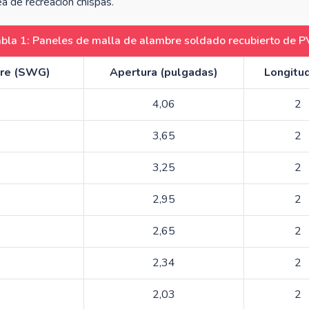
a de recreación chispas.
bla 1: Paneles de malla de alambre soldado recubierto de 
bre (SWG)
Apertura (pulgadas)
Longitud
4,06
2
3,65
2
3,25
2
2,95
2
2,65
2
2,34
2
2,03
2