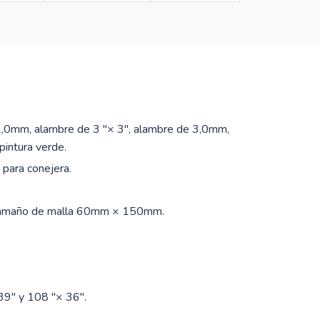
e 2,0mm, alambre de 3 "× 3", alambre de 3,0mm,
pintura verde.
para conejera.
 tamaño de malla 60mm × 150mm.
39" y 108 "× 36".