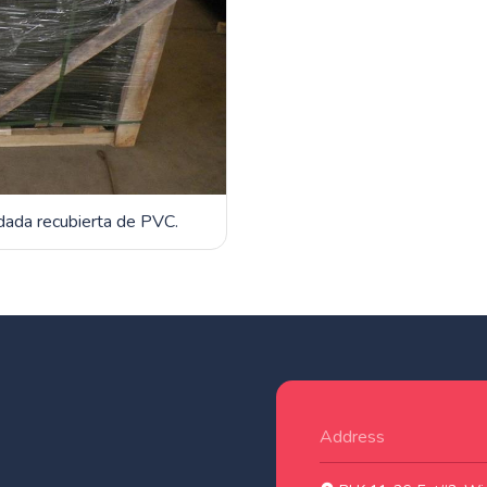
dada recubierta de PVC.
Address
.