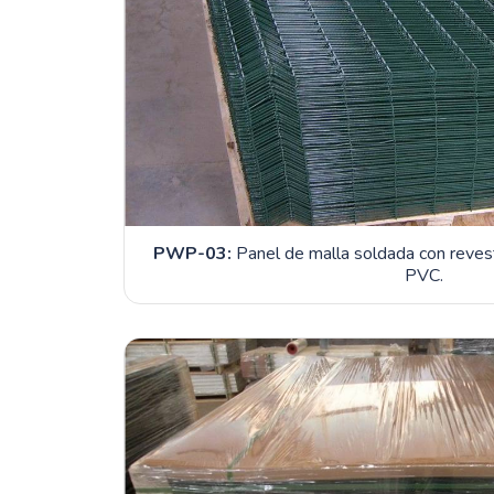
PWP-03:
Panel de malla soldada con revest
PVC.