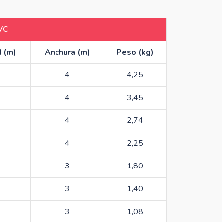
PVC
 (m)
Anchura (m)
Peso (kg)
4
4,25
4
3,45
4
2,74
4
2,25
3
1,80
3
1,40
3
1,08