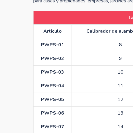
para casas y propiedades, empresas, jardines áre
Ta
Artículo
Calibrador de alam
PWPS-01
8
PWPS-02
9
PWPS-03
10
PWPS-04
11
PWPS-05
12
PWPS-06
13
PWPS-07
14