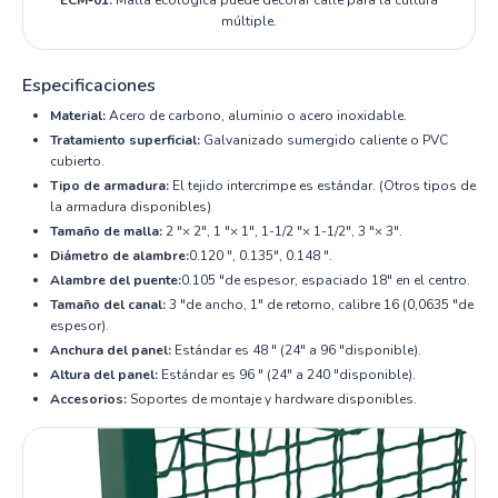
ECM-01:
Malla ecológica puede decorar calle para la cultura
múltiple.
Especificaciones
Material:
Acero de carbono, aluminio o acero inoxidable.
Tratamiento superficial:
Galvanizado sumergido caliente o PVC
cubierto.
Tipo de armadura:
El tejido intercrimpe es estándar. (Otros tipos de
la armadura disponibles)
Tamaño de malla:
2 "× 2", 1 "× 1", 1-1/2 "× 1-1/2", 3 "× 3".
Diámetro de alambre:
0.120 ", 0.135", 0.148 ".
Alambre del puente:
0.105 "de espesor, espaciado 18" en el centro.
Tamaño del canal:
3 "de ancho, 1" de retorno, calibre 16 (0,0635 "de
espesor).
Anchura del panel:
Estándar es 48 " (24" a 96 "disponible).
Altura del panel:
Estándar es 96 " (24" a 240 "disponible).
Accesorios:
Soportes de montaje y hardware disponibles.