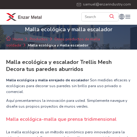
samuel@enzarindustry.com
Malla ecológica y malla escalador
Home
Productos
Otros productos de malla
soldada
Malla ecológica y malla escalador
Malla ecológica y escalador Trellis Mesh
Decora tus paredes aburridos
Malla ecológica y malla enrejado de escalador
Son medidas eficaces y
ecológicas para decorar sus paredes sin brillo para uso privado o
comercial.
Aquí presentaremos la innovación para usted. Simplemente navegue y
diseñe sus propios proyectos de muros verdes.
Malla ecológica-malla que prensa tridimensional
La malla ecológica es un método económico pero innovador para la