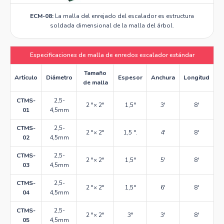
ECM-08:
La malla del enrejado del escalador es estructura
soldada dimensional de la malla del árbol.
Especificaciones de malla de enredos escalador estándar
Tamaño
Artículo
Diámetro
Espesor
Anchura
Longitud
de malla
CTMS-
2,5-
2 "× 2"
1,5"
3'
8'
01
4,5mm
CTMS-
2,5-
2 "× 2"
1,5 ".
4'
8'
02
4,5mm
CTMS-
2,5-
2 "× 2"
1,5"
5'
8'
03
4,5mm
CTMS-
2,5-
2 "× 2"
1,5"
6'
8'
04
4,5mm
CTMS-
2,5-
2 "× 2"
3"
3'
8'
05
4,5mm