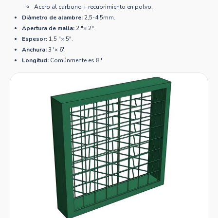
Acero al carbono + recubrimiento en polvo.
Diámetro de alambre:
2,5-4,5mm.
Apertura de malla:
2 "× 2".
Espesor:
1,5 "× 5".
Anchura:
3 '× 6'.
Longitud:
Comúnmente es 8 '.