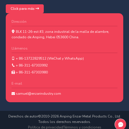
Click para más
Dirección
BLK 11-26-est #3, zona industrial de la malla de alambre,
condado de Anping, Hebei 053600 China.
Llámenos
+ 86-13722829512 (WeChat y WhatsApp)
+ 86-311-67303992
+ 86-311-67303980
E-mail
samuel@enzarindustry.com
Derechos de autor©2010-
2026
Anping Enzar Metal Products Co., Ltd.
Todos los derechos reservados.
Política de privacidad
Términos y condiciones