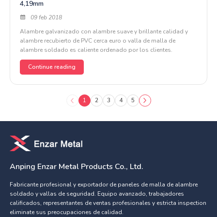
4,19mm
09 feb 2018
Alambre galvanizado con alambre suave y brillante calidad y
alambre recubierto de PVC cerca euro o valla de malla de
alambre soldado es caliente ordenado por los clientes.
Continue reading
1
2
3
4
5
Anping Enzar Metal Products Co., Ltd.
Fabricante profesional y exportador de paneles de malla de alambre
soldado y vallas de seguridad. Equipo avanzado, trabajadores
calificados, representantes de ventas profesionales y estricta inspection
eliminate sus preocupaciones de calidad.