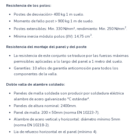
Resistencia de los polos:
Postes de desviación> 400 kg 1 m suelo.
Momento de fallo post > 900 kg 1 m de suelo.
2
Postes extensibles: Min. 330 N/mm², rendimiento: Min. 250 N/mm
.
3
Mínima inercia módulo polos (I/V): 14,75 cm
.
Resistencia del montaje del panel y del poste
La resistencia de este conjunto se traduce por las fuerzas máximas
permisibles aplicadas a lo largo del panel a 1 metro del suelo.
Garantías: 10 años de garantía anticorrosión para todos los
componentes de la valla.
Doble valla de alambre soldado:
Paneles de malla soldada son producir por soldadura eléctrica
alambre de acero galvanizado "C estándar".
Paneles de altura nominal: 2400mm.
Panel de malla: 200 × 50mm (norma EN 10223-7).
Alambre de acero vertical y horizontal: diámetro mínimo 5mm
(norma EN 10218-2).
Lia de refuerzo horizontal en el panel (mínimo 4).