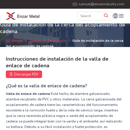
samuel@enzarindustry.com
Guía de instalación de la cerca del acoplamiento de
cadena
Hogar
Servicio
Tecnología
Guía de instalación de la cerca
del acoplamiento de cadena
Instrucciones de instalación de la valla de
enlace de cadena
Descargar PDF
¿Qué es la valla de enlace de cadena?
Valla de enlace de cadena
Está hecho de alambre galvanizado,
alambre recubierto de PVC y otros materiales. La cerca galvanizada del
acoplamiento de cadena tiene las características del funcionamiento
resistente a la corrosión fuerte y de la vida de servicio larga, mientras
que la cerca revestida plástica negra o verde del acoplamiento de
cadena se puede integrar bien con la yarda y el ambiente, así realzando
su belleza. Debido a su fácil instalación y fuerte protección, es