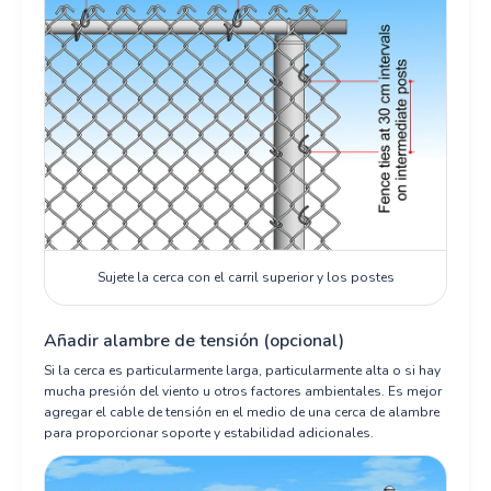
Sujete la cerca con el carril superior y los postes
Añadir alambre de tensión (opcional)
Si la cerca es particularmente larga, particularmente alta o si hay
mucha presión del viento u otros factores ambientales. Es mejor
agregar el cable de tensión en el medio de una cerca de alambre
para proporcionar soporte y estabilidad adicionales.