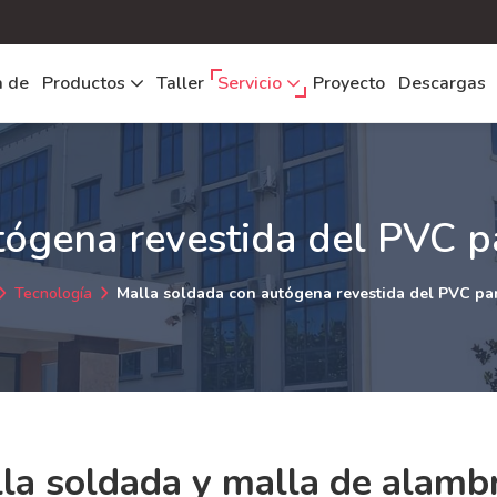
a de
Productos
Taller
Servicio
Proyecto
Descargas
ógena revestida del PVC p
Tecnología
Malla soldada con autógena revestida del PVC par
la soldada y malla de alamb