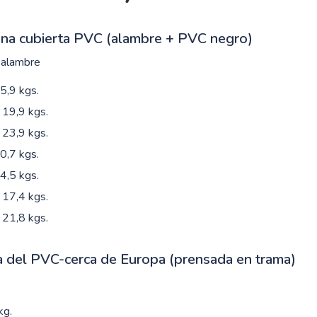
ena cubierta PVC (alambre + PVC negro)
 alambre
,9 kgs.
19,9 kgs.
23,9 kgs.
,7 kgs.
,5 kgs.
17,4 kgs.
21,8 kgs.
a del PVC-cerca de Europa (prensada en trama)
kg.