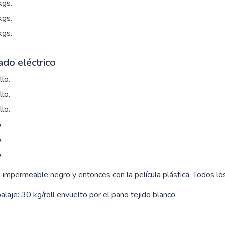
kgs.
kgs.
kgs.
do eléctrico
lo.
lo.
lo.
.
.
.
 impermeable negro y entonces con la película plástica. Todos lo
je: 30 kg/roll envuelto por el paño tejido blanco.