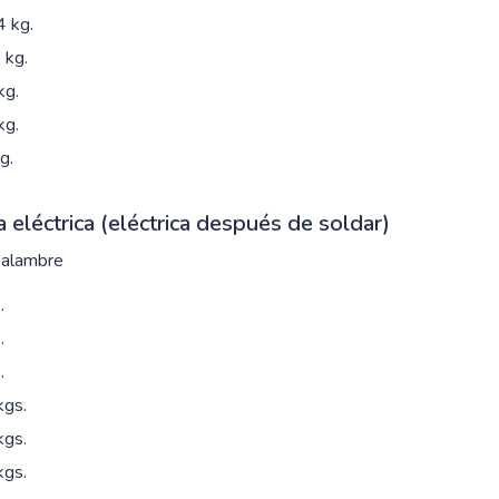
 kg.
 kg.
kg.
kg.
g.
eléctrica (eléctrica después de soldar)
 alambre
.
.
.
kgs.
kgs.
kgs.