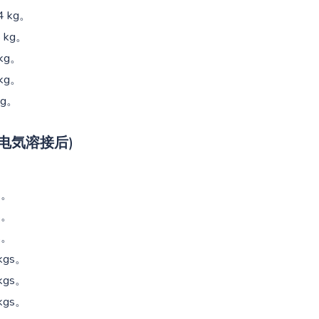
.4 kg。
5 kg。
 kg。
 kg。
kg。
电気溶接后)
gs。
gs。
gs。
 kgs。
 kgs。
 kgs。