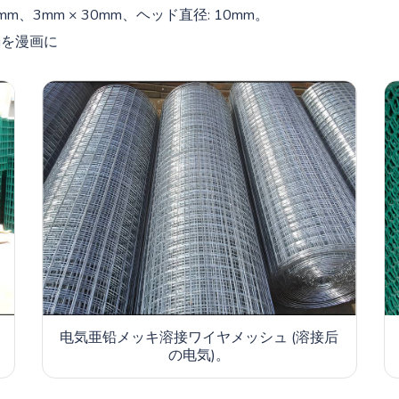
25mm、3mm × 30mm、ヘッド直径: 10mm。
kgを漫画に
电気亜铅メッキ溶接ワイヤメッシュ (溶接后
の电気)。