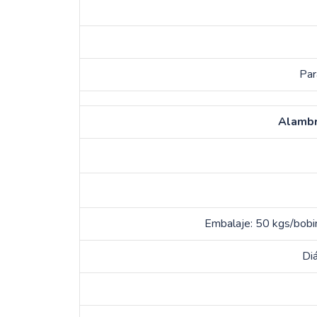
Par
Alambr
Embalaje: 50 kgs/bobin
Di