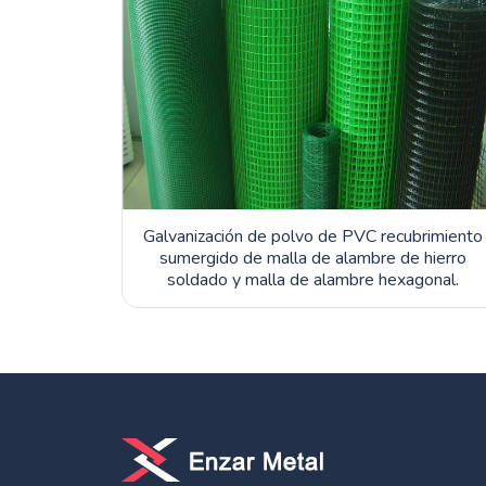
Galvanización de polvo de PVC recubrimiento
sumergido de malla de alambre de hierro
soldado y malla de alambre hexagonal.