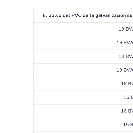
El polvo del PVC de la galvanización s
19 BWG
19 BWG 
19 BWG
19 BWG 
16 BW
16 B
16 BW
15 B