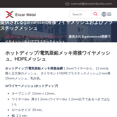
samuel@enzarindustry.com
提供されるgalvanised溶接ワイヤメッシュおよびプラ
スチックメッシュ
ホーム
サービス
テクノロジー
提供されるgalvanised溶接ワ
イヤメッシュおよびプラスチックメッシュ
ホットディップ/電気亜鉛メッキ溶接ワイヤメッシ
ュ、HDPEメッシュ
ホットディップ/電気亜鉛メッキ溶接金網
1.2mmワイヤーから、12 mmを
開く正方形のメッシュ。 ダイヤモンドHDPEプラスチックメッシュ2 mm厚
15mmメッシュ、乳白色。
GIワイヤーメッシュ (ホットディップ)
オープニング: 12mm × 12mm。
ワイヤーdia.: 厚さ1.2mm (ワイヤーdia. 1.2mm以下であるべきではな
い)。
ロールサイズ: 30 mtr。
幅: 1.2 mtr。