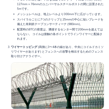
127mm × 76mmのユニバーサルスチールポストの間に設置された
5mです。
メッシュレベルは、地上レベルより300mm下に広がっています。
スパイラルごとに7つのクリップと25mmの中心に短いブレードを
備えた有刺鉄テープコンサーティーナ (980mm)。
配置時のBTCの密度は、隣接するセンター間で200mmを超えては
ならない。 コイルは接触の各ポイントでラインワイヤーに配線さ
れます。
ワイヤートッピング
(両側に3〜4本の線があり、中央にコイルドカミソ
リワイヤーがあります) とフェンスへの攻撃を検出するためのフェンス
取り付けアナライザー。