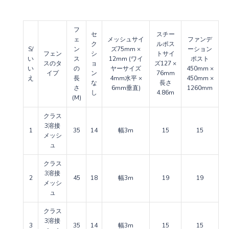
フ
セ
スチー
ェ
メッシュサイ
ファンデ
ク
ルポス
S/
ン
ズ75mm ×
ーション
フェン
シ
トサイ
い
ス
12mm (ワイ
ポスト
スのタ
ョ
ズ127 ×
い
の
ヤーサイズ
450mm ×
イプ
ン
76mm
え
長
4mm水平 ×
450mm ×
な
長さ
さ
6mm垂直)
1260mm
し
4.86m
(M)
クラス
3溶接
1
35
14
幅3m
15
15
メッシ
ュ
クラス
3溶接
2
45
18
幅3m
19
19
メッシ
ュ
クラス
3溶接
3
35
14
幅3m
15
15