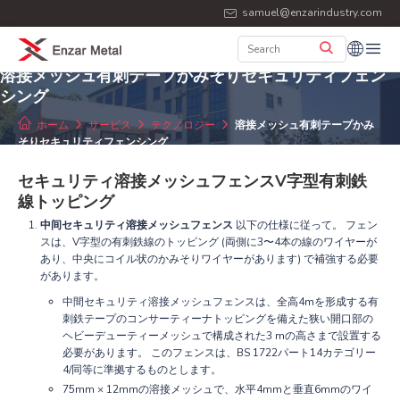
samuel@enzarindustry.com
溶接メッシュ有刺テープかみそりセキュリティフェン
シング
ホーム
サービス
テクノロジー
溶接メッシュ有刺テープかみ
そりセキュリティフェンシング
セキュリティ溶接メッシュフェンスV字型有刺鉄
線トッピング
中间セキュリティ溶接メッシュフェンス
以下の仕様に従って。 フェン
スは、V字型の有刺鉄線のトッピング (両側に3〜4本の線のワイヤーが
あり、中央にコイル状のかみそりワイヤーがあります) で補強する必要
があります。
中間セキュリティ溶接メッシュフェンスは、全高4mを形成する有
刺鉄テープのコンサーティーナトッピングを備えた狭い開口部の
ヘビーデューティーメッシュで構成された3 mの高さまで設置する
必要があります。 このフェンスは、BS 1722パート14カテゴリー
4/同等に準拠するものとします。
75mm × 12mmの溶接メッシュで、水平4mmと垂直6mmのワイ