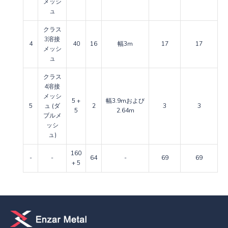
メッシ
ュ
クラス
3溶接
4
40
16
幅3m
17
17
メッシ
ュ
クラス
4溶接
メッシ
5 +
幅3.9mおよび
5
ュ (ダ
2
3
3
5
2.64m
ブルメ
ッシ
ュ)
160
-
-
64
-
69
69
+ 5