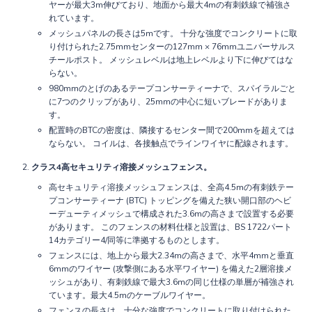
ヤーが最大3m伸びており、地面から最大4mの有刺鉄線で補強さ
れています。
メッシュパネルの長さは5mです。 十分な強度でコンクリートに取
り付けられた2.75mmセンターの127mm × 76mmユニバーサルス
チールポスト。 メッシュレベルは地上レベルより下に伸びてはな
らない。
980mmのとげのあるテープコンサーティーナで、スパイラルごと
に7つのクリップがあり、25mmの中心に短いブレードがありま
す。
配置時のBTCの密度は、隣接するセンター間で200mmを超えては
ならない。 コイルは、各接触点でラインワイヤに配線されます。
クラス4高セキュリティ溶接メッシュフェンス。
高セキュリティ溶接メッシュフェンスは、全高4.5mの有刺鉄テー
プコンサーティーナ (BTC) トッピングを備えた狭い開口部のヘビ
ーデューティメッシュで構成された3.6mの高さまで設置する必要
があります。 このフェンスの材料仕様と設置は、BS 1722パート
14カテゴリー4/同等に準拠するものとします。
フェンスには、地上から最大2.34mの高さまで、水平4mmと垂直
6mmのワイヤー (攻撃側にある水平ワイヤー) を備えた2層溶接メ
ッシュがあり、有刺鉄線で最大3.6mの同じ仕様の単層が補強され
ています。最大4.5mのケーブルワイヤー。
フェンスの長さは、十分な強度でコンクリートに取り付けられた