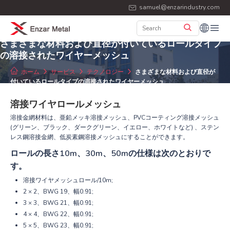
samuel@enzarindustry.com
さまざまな材料および直径が付いているロールタイプ
の溶接されたワイヤーメッシュ
ホーム
サービス
テクノロジー
さまざまな材料および直径が
付いているロールタイプの溶接されたワイヤーメッシュ
溶接ワイヤロールメッシュ
溶接金網材料は、亜鉛メッキ溶接メッシュ、PVCコーティング溶接メッシュ
(グリーン、ブラック、ダークグリーン、イエロー、ホワイトなど) 、ステン
レス鋼溶接金網、低炭素鋼溶接メッシュにすることができます。
ロールの長さ10m、30m、50mの仕様は次のとおりで
す。
溶接ワイヤメッシュロール/10m;
2 × 2、BWG 19、幅0.91;
3 × 3、BWG 21、幅0.91;
4 × 4、BWG 22、幅0.91;
5 × 5、BWG 23、幅0.91;