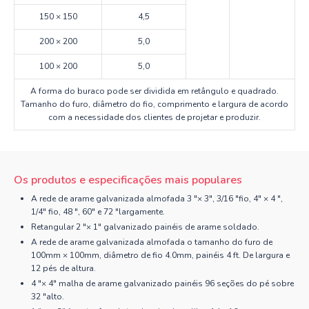
150 × 150
4,5
200 × 200
5,0
100 × 200
5,0
A forma do buraco pode ser dividida em retângulo e quadrado.
Tamanho do furo, diâmetro do fio, comprimento e largura de acordo
com a necessidade dos clientes de projetar e produzir.
Os produtos e especificações mais populares
A rede de arame galvanizada almofada 3 "× 3", 3/16 "fio, 4" × 4 ",
1/4" fio, 48 ", 60" e 72 "largamente.
Retangular 2 "× 1" galvanizado painéis de arame soldado.
A rede de arame galvanizada almofada o tamanho do furo de
100mm × 100mm, diâmetro de fio 4.0mm, painéis 4 ft. De largura e
12 pés de altura.
4 "× 4" malha de arame galvanizado painéis 96 seções do pé sobre
32 "alto.