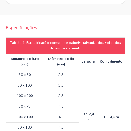
Especificações
Tabela 1: Especificação comum de painéis galvanizados soldados
do engranzamento
Tamanho do furo
Diâmetro do fio
Largura
Comprimento
(mm)
(mm)
50 × 50
3,5
50 × 100
3,5
100 × 200
3,5
50 × 75
4,0
0,5-2,4
100 × 100
4,0
1,0-4,0 m
m
50 × 180
4,5