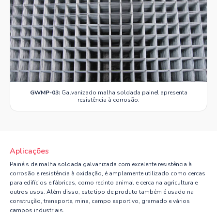
GWMP-03:
Galvanizado malha soldada painel apresenta
resistência à corrosão.
Aplicações
Painéis de malha soldada galvanizada com excelente resistência à
corrosão e resistência à oxidação, é amplamente utilizado como cercas
para edifícios e fábricas, como recinto animal e cerca na agricultura e
outros usos. Além disso, este tipo de produto também é usado na
construção, transporte, mina, campo esportivo, gramado e vários
campos industriais.