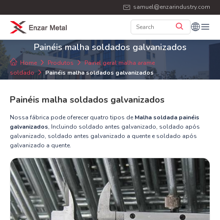
samuel@enzarindustry.com
Painéis malha soldados galvanizados
Home
Produtos
Painel geral malha arame
soldado
Painéis malha soldados galvanizados
Painéis malha soldados galvanizados
Nossa fábrica pode oferecer quatro tipos de
Malha soldada painéis
galvanizados
, Incluindo soldado antes galvanizado, soldado após
galvanizado, soldado antes galvanizado a quente e soldado após
galvanizado a quente.