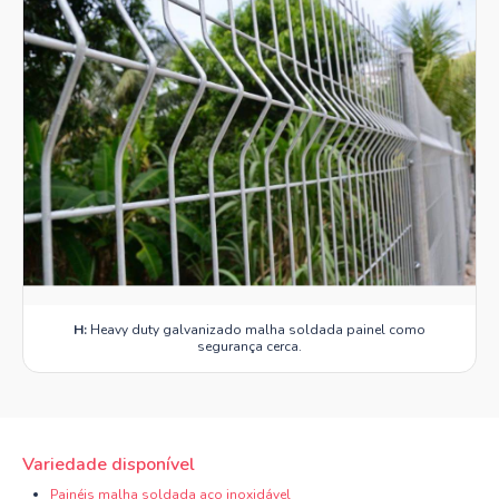
H:
Heavy duty galvanizado malha soldada painel como
segurança cerca.
Variedade disponível
Painéis malha soldada aço inoxidável