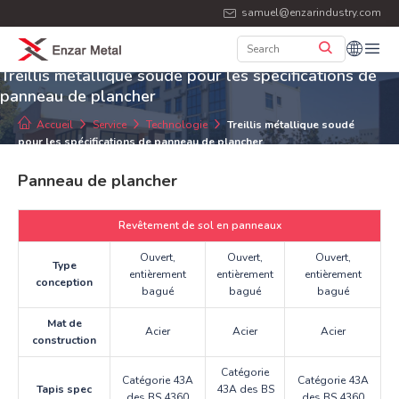
samuel@enzarindustry.com
Treillis métallique soudé pour les spécifications de
panneau de plancher
Accueil
Service
Technologie
Treillis métallique soudé
pour les spécifications de panneau de plancher
Panneau de plancher
Revêtement de sol en panneaux
Ouvert,
Ouvert,
Ouvert,
Type
entièrement
entièrement
entièrement
conception
bagué
bagué
bagué
Mat de
Acier
Acier
Acier
construction
Catégorie
Catégorie 43A
Catégorie 43A
Tapis spec
43A des BS
des BS 4360
des BS 4360