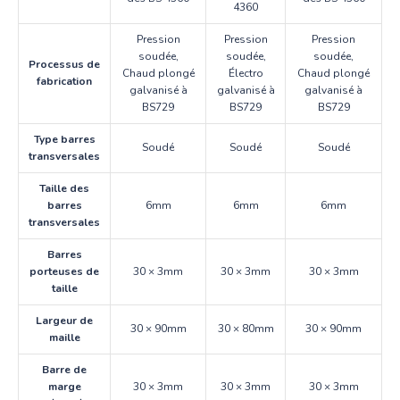
4360
Pression
Pression
Pression
soudée,
soudée,
soudée,
Processus de
Chaud plongé
Électro
Chaud plongé
fabrication
galvanisé à
galvanisé à
galvanisé à
BS729
BS729
BS729
Type barres
Soudé
Soudé
Soudé
transversales
Taille des
barres
6mm
6mm
6mm
transversales
Barres
porteuses de
30 × 3mm
30 × 3mm
30 × 3mm
taille
Largeur de
30 × 90mm
30 × 80mm
30 × 90mm
maille
Barre de
marge
30 × 3mm
30 × 3mm
30 × 3mm