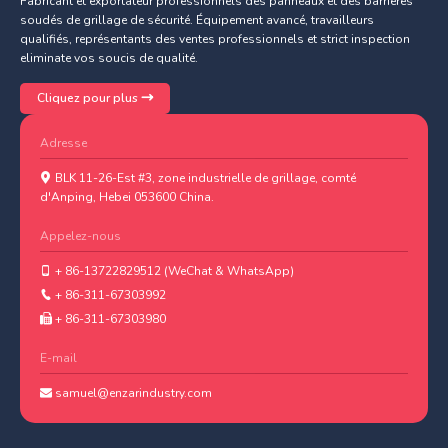
Fabricant et exportateur professionnels des panneaux et des barrières
soudés de grillage de sécurité. Équipement avancé, travailleurs
qualifiés, représentants des ventes professionnels et strict inspection
eliminate vos soucis de qualité.
Cliquez pour plus
Adresse
BLK 11-26-Est #3, zone industrielle de grillage, comté
d'Anping, Hebei 053600 China.
Appelez-nous
+ 86-13722829512 (WeChat & WhatsApp)
+ 86-311-67303992
+ 86-311-67303980
E-mail
samuel@enzarindustry.com