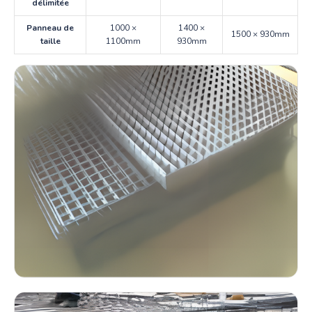
délimitée
Panneau de
1000 ×
1400 ×
1500 × 930mm
taille
1100mm
930mm