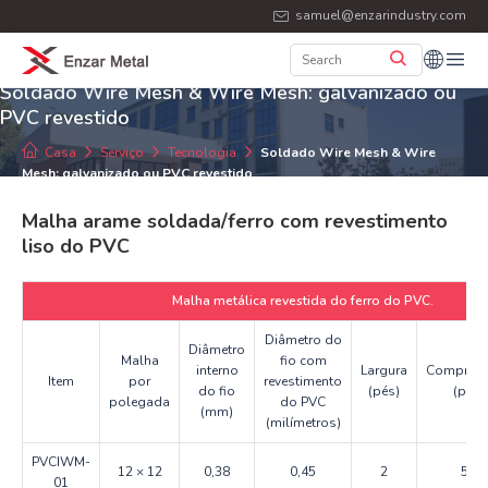
samuel@enzarindustry.com
Soldado Wire Mesh & Wire Mesh: galvanizado ou
PVC revestido
Casa
Serviço
Tecnologia
Soldado Wire Mesh & Wire
Mesh: galvanizado ou PVC revestido
Malha arame soldada/ferro com revestimento
liso do PVC
Malha metálica revestida do ferro do PVC.
Diâmetro do
Diâmetro
Malha
fio com
interno
Largura
Comprime
Item
por
revestimento
do fio
(pés)
(pés)
polegada
do PVC
(mm)
(milímetros)
PVCIWM-
12 × 12
0,38
0,45
2
50
01