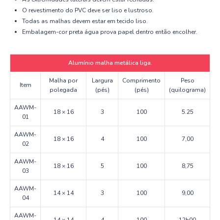
O revestimento do PVC deve ser liso e lustroso.
Todas as malhas devem estar em tecido liso.
Embalagem-cor preta água prova papel dentro então encolher.
Alumínio malha metálica liga.
Malha por
Largura
Comprimento
Peso
Item
polegada
(pés)
(pés)
(quilograma)
AAWM-
18 × 16
3
100
5.25
01
AAWM-
18 × 16
4
100
7,00
02
AAWM-
18 × 16
5
100
8,75
03
AAWM-
14 × 14
3
100
9,00
04
AAWM-
14 × 14
4
100
12h00