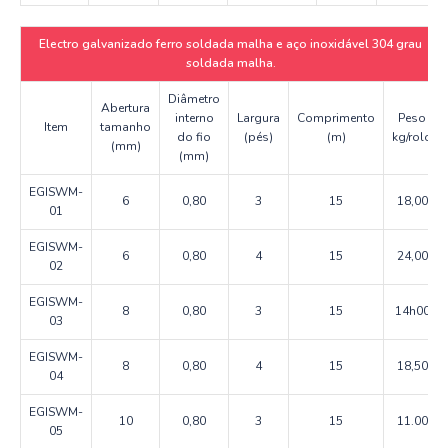
Electro galvanizado ferro soldada malha e aço inoxidável 304 grau
soldada malha.
Diâmetro
Abertura
interno
Largura
Comprimento
Peso
Item
tamanho
do fio
(pés)
(m)
kg/rolo
(mm)
(mm)
EGISWM-
6
0,80
3
15
18,00
01
EGISWM-
6
0,80
4
15
24,00
02
EGISWM-
8
0,80
3
15
14h00
03
EGISWM-
8
0,80
4
15
18,50
04
EGISWM-
10
0,80
3
15
11.00
05