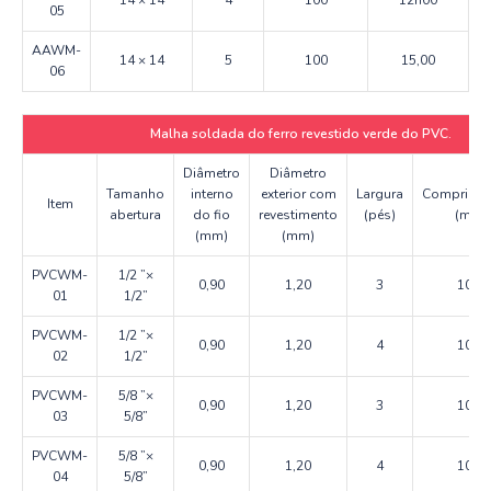
05
AAWM-
14 × 14
5
100
15,00
06
Malha soldada do ferro revestido verde do PVC.
Diâmetro
Diâmetro
Tamanho
interno
exterior com
Largura
Comprime
Item
abertura
do fio
revestimento
(pés)
(m)
(mm)
(mm)
PVCWM-
1/2 ”×
0,90
1,20
3
10
01
1/2”
PVCWM-
1/2 ”×
0,90
1,20
4
10
02
1/2”
PVCWM-
5/8 ”×
0,90
1,20
3
10
03
5/8”
PVCWM-
5/8 ”×
0,90
1,20
4
10
04
5/8”